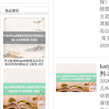
报》
朗
热点资讯
主
席斯
在
·库克.
202
开云欧洲杯app特朗普在白宫主
执召开的内阁会议上暗意-202
k
判-
20
几
动
展