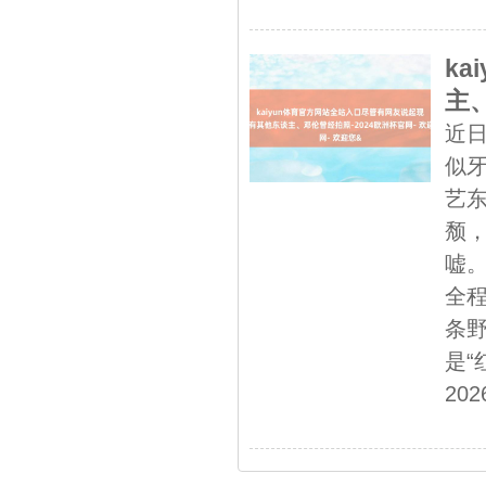
k
主
近
似
艺
颓
嘘
全
条
是“
202