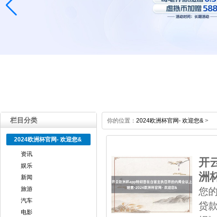
栏目分类
你的位置：
2024欧洲杯官网- 欢迎您&
>
2024欧洲杯官网- 欢迎您&
资讯
开
娱乐
洲
新闻
旅游
您的
汽车
贷
电影