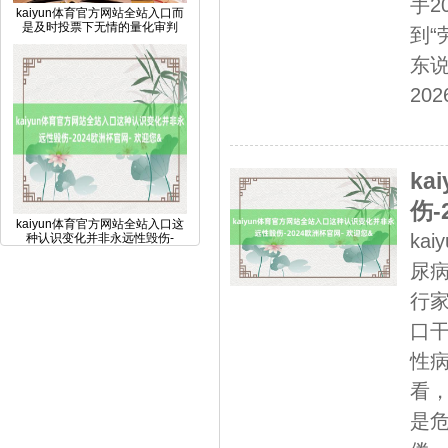
手2
kaiyun体育官方网站全站入口而
是及时投票下无情的量化审判
到
东说
202
k
伤-
kaiyun体育官方网站全站入口这
ka
种认识变化并非永远性毁伤-
尿
行
口
性
看
是